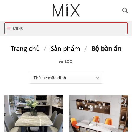
Skip
to
content
MENU
Trang chủ
/
Sản phẩm
/
Bộ bàn ăn
LỌC
THÊM
THÊM
VÀO
VÀO
YÊU
YÊU
THÍCH!
THÍCH!