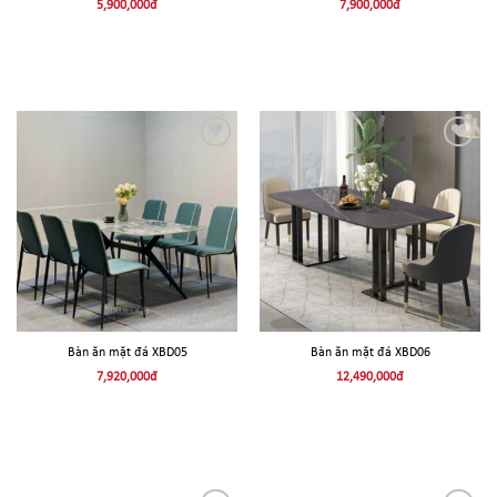
5,900,000
đ
7,900,000
đ
THÊM
THÊM
VÀO
VÀO
YÊU
YÊU
THÍCH!
THÍCH!
Bàn ăn mặt đá XBD05
Bàn ăn mặt đá XBD06
7,920,000
đ
12,490,000
đ