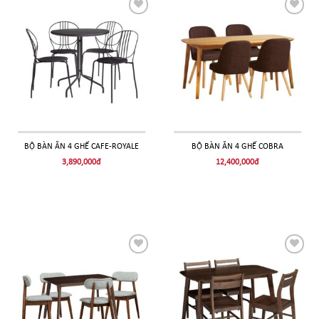
THÊM
THÊM
VÀO
VÀO
YÊU
YÊU
THÍCH!
THÍCH!
BỘ BÀN ĂN 4 GHẾ CAFE-ROYALE
BỘ BÀN ĂN 4 GHẾ COBRA
3,890,000
đ
12,400,000
đ
THÊM
THÊM
VÀO
VÀO
YÊU
YÊU
THÍCH!
THÍCH!