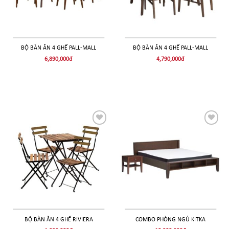
BỘ BÀN ĂN 4 GHẾ PALL-MALL
BỘ BÀN ĂN 4 GHẾ PALL-MALL
6,890,000
đ
4,790,000
đ
THÊM
THÊM
VÀO
VÀO
YÊU
YÊU
THÍCH!
THÍCH!
BỘ BÀN ĂN 4 GHẾ RIVIERA
COMBO PHÒNG NGỦ KITKA