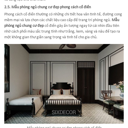
2.5. Mẫu phòng ngủ chung cư đẹp phong cách cổ điển
Phong cách cổ điển thường có những chi tiết hoa văn tinh tế, đường cong
mềm mại và lựa chọn các chất liệu cao cấp để trang trí phòng ngủ.
Mẫu
phòng ngủ chung cư đẹp
cổ điển gây ấn tượng ngay từ cái nhìn đầu tiên
nhờ cách phối màu sắc trung tính như trắng, kem, vàng và nâu để tạo ra
một không gian thư giãn sang trọng và tinh tế cho gia chủ.
Mẫu phòng ngủ chung cư đẹp phong cách cổ điển