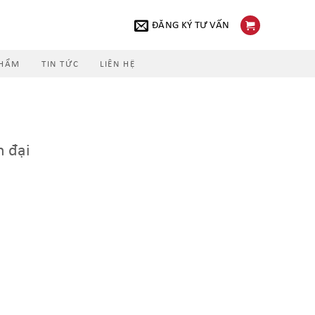
ĐĂNG KÝ TƯ VẤN
PHẨM
TIN TỨC
LIÊN HỆ
n đại