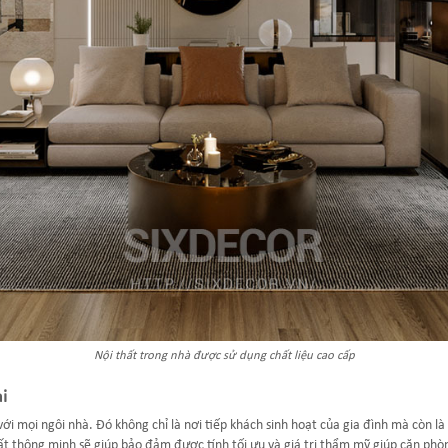
Nội thất trong nhà được sử dụng chất liệu cao cấp
i
i mọi ngôi nhà. Đó không chỉ là nơi tiếp khách sinh hoạt của gia đình mà còn là 
thất thông minh sẽ giúp bảo đảm được tính tối ưu và giá trị thẩm mỹ giúp căn ph